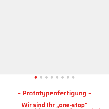
core-competencies, solution, design, serial product, support
–
P
r
o
t
o
t
y
p
e
n
f
e
r
t
i
g
u
n
g
–
Wir sind Ihr „one-stop“